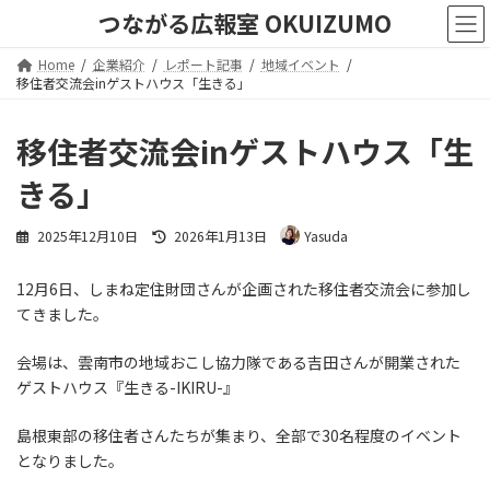
コ
ナ
つながる広報室 OKUIZUMO
ン
ビ
テ
ゲ
Home
企業紹介
レポート記事
地域イベント
ン
ー
移住者交流会inゲストハウス「生きる」
ツ
シ
へ
ョ
移住者交流会inゲストハウス「生
ス
ン
キ
に
きる」
ッ
移
プ
動
最
2025年12月10日
2026年1月13日
Yasuda
終
更
12月6日、しまね定住財団さんが企画された移住者交流会に参加し
新
日
てきました。
時
:
会場は、雲南市の地域おこし協力隊である吉田さんが開業された
ゲストハウス『生きる-IKIRU-』
島根東部の移住者さんたちが集まり、全部で30名程度のイベント
となりました。