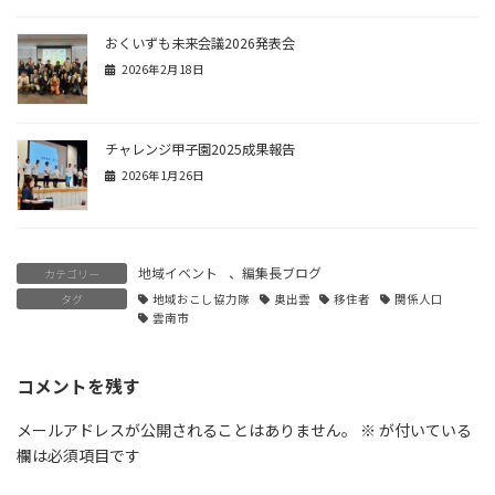
おくいずも未来会議2026発表会
2026年2月18日
チャレンジ甲子園2025成果報告
2026年1月26日
地域イベント
、
編集長ブログ
カテゴリー
タグ
地域おこし協力隊
奥出雲
移住者
関係人口
雲南市
コメントを残す
メールアドレスが公開されることはありません。
※
が付いている
欄は必須項目です