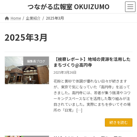
コ
ナ
つながる広報室 OKUIZUMO
ン
ビ
テ
ゲ
Home
企業紹介
2025年3月
ン
ー
ツ
シ
へ
ョ
2025年3月
ス
ン
キ
に
ッ
移
プ
動
【視察レポート】地域の資源を活用した
編集長ブログ
まちづくり@高円寺
2025年3月26日
花粉と黄砂で体調が優れない日々が続きます
が、東京で気になっていた「高円寺」を巡って
きました。高円寺には、若者が集う銭湯やコワ
ーキングスペースなどを活用した取り組みが注
目されていました。実際にまちを歩いてその場
所の「日常」 […]
続きを読む