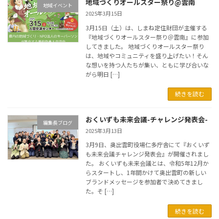
地域づくりオールスター祭り@雲南
地域イベント
2025年3月15日
3月15日（土）は、しまね定住財団が主催する
『地域づくりオールスター祭り＠雲南』に参加
してきました。 地域づくりオールスター祭り
は、地域やコミュニティを盛り上げたい！そん
な想いを持つ人たちが集い、ともに学び合いな
がら明日 […]
続きを読む
おくいずも未来会議-チャレンジ発表会-
編集長ブログ
2025年3月13日
3月9日、奥出雲町役場仁多庁舎にて『おくいず
も未来会議チャレンジ発表会』が開催されまし
た。 おくいずも未来会議とは、令和5年12月か
らスタートし、1年間かけて奥出雲町の新しい
ブランドメッセージを参加者で決めてきまし
た。そ […]
続きを読む