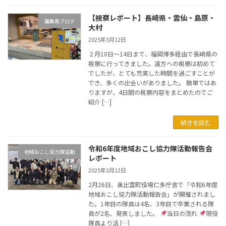
【視察レポート】長崎県・雲仙・島原・
編集長ブログ
大村
2025年3月12日
２月10日〜14日まで、福岡博多経由で長崎県の
視察に行ってきました。遠方への視察は初めて
でしたが、とても充実した時間を過ごすことが
でき、多くの出会いがありました。 簡単ではあ
りますが、4日間の視察内容をまとめたのでご
紹介 […]
続きを読む
令和6年度地域おこし協力隊活動報告会
地域おこし協力隊活動
レポート
2025年3月12日
2月26日、奥出雲町役場仁多庁舎で「令和6年度
地域おこし協力隊活動報告会」が開催されまし
た。1年目の隊員は4名、3年目で卒業される隊
員が2名、発表しました。
当日の流れ
現役
隊員より活 […]