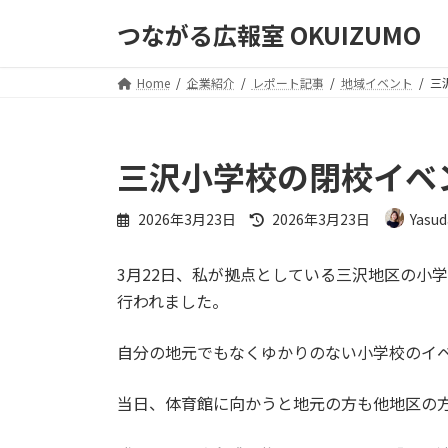
コ
ナ
つながる広報室 OKUIZUMO
ン
ビ
テ
ゲ
ン
ー
Home
企業紹介
レポート記事
地域イベント
三
ツ
シ
へ
ョ
ス
ン
三沢小学校の閉校イベ
キ
に
ッ
移
最
2026年3月23日
2026年3月23日
Yasud
プ
動
終
更
3月22日、私が拠点としている三沢地区の小
新
日
行われました。
時
:
自分の地元でもなくゆかりのない小学校のイ
当日、体育館に向かうと地元の方も他地区の