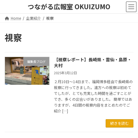
コ
ナ
つながる広報室 OKUIZUMO
ン
ビ
テ
ゲ
Home
企業紹介
視察
ン
ー
ツ
シ
へ
ョ
視察
ス
ン
キ
に
ッ
移
プ
動
【視察レポート】長崎県・雲仙・島原・
編集長ブログ
大村
2025年3月12日
２月10日〜14日まで、福岡博多経由で長崎県の
視察に行ってきました。遠方への視察は初めて
でしたが、とても充実した時間を過ごすことが
でき、多くの出会いがありました。 簡単ではあ
りますが、4日間の視察内容をまとめたのでご
紹介 […]
続きを読む